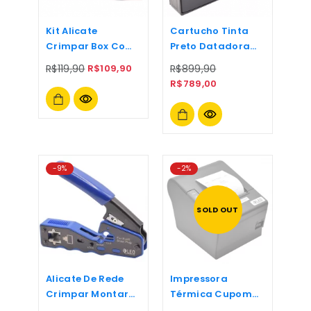
Kit Alicate
Cartucho Tinta
Crimpar Box Com
Preto Datadora
1200 Terminais
Inkjet Solvente
R$
119,90
R$
109,90
R$
899,90
Ilhós 0,25 A 10mm
Sem Bloqueio
R$
789,00
-9%
-2%
SOLD OUT
Alicate De Rede
Impressora
Crimpar Montar
Térmica Cupom
Rj45 Alta
Nfce Usb + Rede