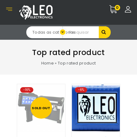
0
Todas as categorias
Top rated product
Home
»
Top rated product
-16%
-6%
SOLD OUT