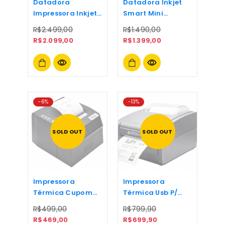
Datadora
Datadora Inkjet
Impressora Inkjet
Smart Mini
Portátil L1
12.7mm Leo
R$
2.499,00
R$
1.490,00
Electronics
R$
2.099,00
R$
1.399,00
-6%
-13%
SOLD OUT
SOLD OUT
Impressora
Impressora
Térmica Cupom
Térmica Usb P/
Nfce Usb + Rede
Etiquetas
R$
499,00
R$
799,90
Ethernet + Rj12
R$
469,00
R$
699,90