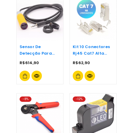
Sensor De
Kit 10 Conectores
Detecção Para
Rj45 Cat7 Alta
Datadora Inkjet
Velocidade 10gbs
R$
614,90
R$
62,90
Conector P3
-8%
-12%