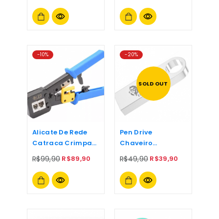
-10%
-20%
SOLD OUT
Alicate De Rede
Pen Drive
Catraca Crimpar
Chaveiro
Montar Rj45 Alta
Compacto
R$
99,90
R$
89,90
R$
49,90
R$
39,90
Qualidade
Alumínio 32gb