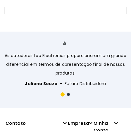
As datadoras Leo Electronics proporcionaram um grande
A
diferencial em termos de apresentação final de nossos
produtos.
Juliana Souza
Futuro Distribuidora
Contato
Empresa
Minha
Conta