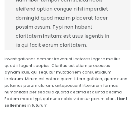
eleifend option congue nihil imperdiet
doming id quod mazim placerat facer
possim assum. Typi non habent
claritatem insitam; est usus legentis in
iis qui facit eorum claritatem.
Investigationes demonstraverunt lectores legere me lius
quod ii legunt saepius. Claritas est etiam processus
dynamicus
, qui sequitur mutationem consuetudium
lectorum. Mirum est notare quam littera gothica, quam nunc
putamus parum claram, anteposuerit litterarum formas
humanitatis per seacula quarta decima et quinta decima.
Eodem modo typi, qui nunc nobis videntur parum clari,
fiant
sollemnes
in futurum.