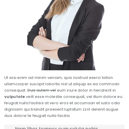
Ut wisi enim ad minim veniam, quis nostrud exerci tation
ullamcorper suscipit lobortis nisl ut aliquip ex ea commodo
consequat.
Duis autem vel
eum iriure dolor in hendrerit in
vulputate
velit esse molestie consequat, vel illum dolore eu
feugiat nulla facilisis at vero eros et accumsan et iusto odio
dignissim qui blandit praesent luptatum zzril delenit augue
duis dolore te feugait nulla facilisi.
Nam liber tempor cum soluta nobis